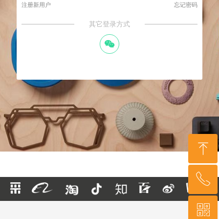
注册新用户
忘记密码
其它登录方式
너
ꁸ
ꂅ
回到顶部
ꀥ
400-879-3341