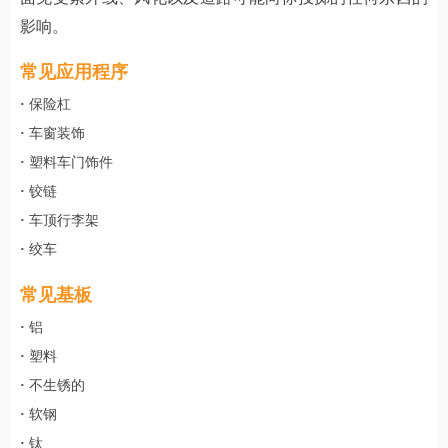
影响。
常见应用程序
·
保险杠
·
车窗装饰
·
塑料车门饰件
·
铰链
·
车顶行李架
·
绞车
常见基板
·
铝
·
塑料
·
不生锈的
·
软钢
·
钛