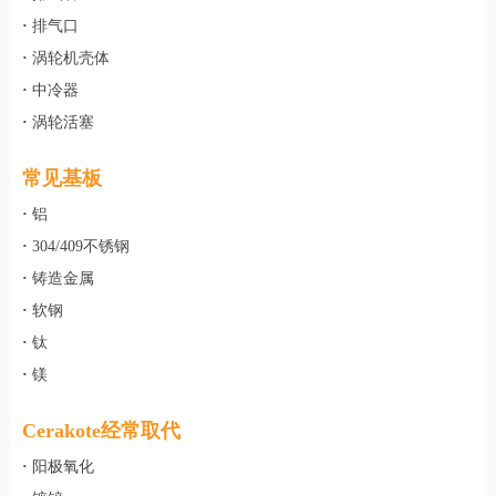
·
排气口
·
涡轮机壳体
·
中冷器
·
涡轮活塞
常见基板
·
铝
·
304/409不锈钢
·
铸造金属
·
软钢
·
钛
·
镁
Cerakote经常取代
·
阳极氧化