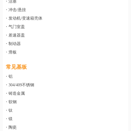
·
活塞
·
冲击/悬挂
·
发动机/变速箱壳体
·
气门室盖
·
差速器盖
·
制动器
·
滑板
常见基板
·
铝
·
304/409不锈钢
·
铸造金属
·
软钢
·
钛
·
镁
·
陶瓷