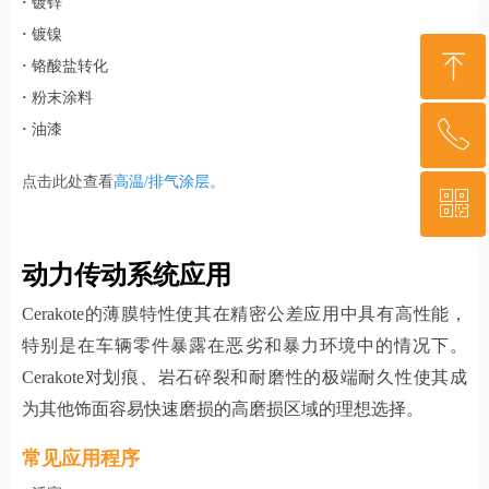
·
镀锌
·
镀镍
ꁸ
·
铬酸盐转化
·
粉末涂料
ꂅ
·
油漆
回到顶部
点击此处查看
高温/排气涂层。
ꀥ
400-879-3341
动力传动系统应用
微信二维码
Cerakote的薄膜特性使其在精密公差应用中具有高性能，
特别是在车辆零件暴露在恶劣和暴力环境中的情况下。
Cerakote对划痕、岩石碎裂和耐磨性的极端耐久性使其成
为其他饰面容易快速磨损的高磨损区域的理想选择。
常见应用程序