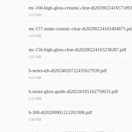
mc-160-high-gloss-ceramic-clear-dt2020022416571893
1.63 MB
mc-157-matte-ceramic-clear-dt20200224165404875.pd
1.63 MB
mc-156-high-gloss-clear-dt20200224165238287.pdf
1.63 MB
h-series-tds-dt2024020722435627939.pdf
4.63 MB
h-series-gloss-guide-dt20220105162759633.pdf
3.32 MB
h-300-dt20200901212203308.pdf
1.68 MB