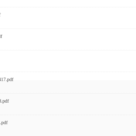
f
f
417.pdf
8.pdf
.pdf