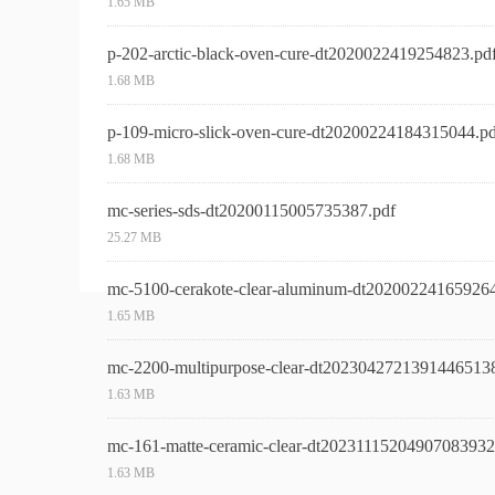
1.65 MB
p-202-arctic-black-oven-cure-dt2020022419254823.pd
1.68 MB
p-109-micro-slick-oven-cure-dt20200224184315044.pd
1.68 MB
mc-series-sds-dt20200115005735387.pdf
25.27 MB
mc-5100-cerakote-clear-aluminum-dt20200224165926
1.65 MB
mc-2200-multipurpose-clear-dt2023042721391446513
1.63 MB
mc-161-matte-ceramic-clear-dt20231115204907083932
1.63 MB