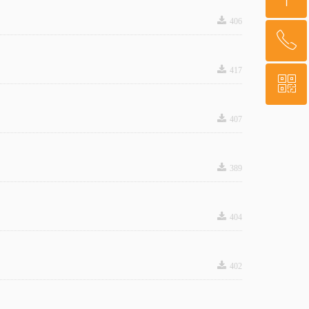
끂
406
ꂅ
回到顶部
끂
417
ꀥ
400-879-3341
끂
407
微信二维码
끂
389
끂
404
끂
402