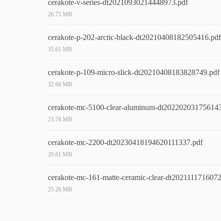
cerakote-v-series-dt20210930214448973.pdf
26.75 MB
cerakote-p-202-arctic-black-dt20210408182505416.pdf
35.61 MB
cerakote-p-109-micro-slick-dt20210408183828749.pdf
32.66 MB
cerakote-mc-5100-clear-aluminum-dt20220203175614
23.78 MB
cerakote-mc-2200-dt20230418194620111337.pdf
20.81 MB
cerakote-mc-161-matte-ceramic-clear-dt202111171607
25.26 MB