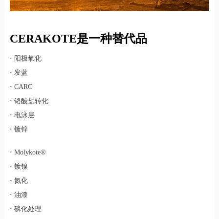
CERAKOTE是一种替代品
·
阳极氧化
·
发蓝
·
CARC
·
铬酸盐转化
·
电泳层
·
镀锌
·
Molykote®
·
镀镍
·
氮化
·
油漆
·
磷化处理