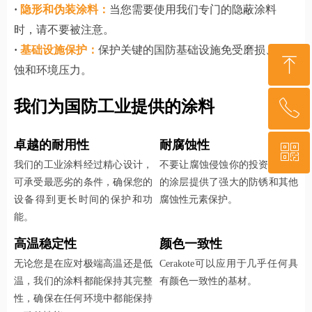
·
隐形和伪装涂料：
当您需要使用我们专门的隐蔽涂料
时，请不要被注意。
·
基础设施保护：
保护关键的国防基础设施免受磨损、腐
ꁸ
蚀和环境压力。
我们为国防工业提供的涂料
ꂅ
回到顶部
卓越的耐用性
耐腐蚀性
ꀥ
400-879-3341
我们的工业涂料经过精心设计，
不要让腐蚀侵蚀你的投资。我们
可承受最恶劣的条件，确保您的
的涂层提供了强大的防锈和其他
微信二维码
设备得到更长时间的保护和功
腐蚀性元素保护。
能。
高温稳定性
颜色一致性
无论您是在应对极端高温还是低
Cerakote可以应用于几乎任何具
温，我们的涂料都能保持其完整
有颜色一致性的基材。
性，确保在任何环境中都能保持