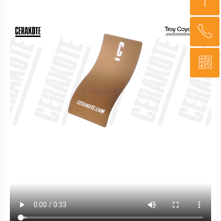
ꁸ
ꂅ
回到顶部
ꀥ
400-879-3341
微信二维码