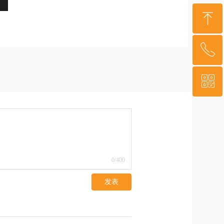
ꁸ
ꂅ
回到顶部
ꀥ
400-879-3341
微信二维码
0
/400
发表